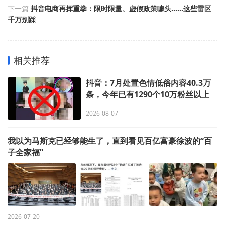
下一篇
抖音电商再挥重拳：限时限量、虚假政策噱头……这些雷区
千万别踩
相关推荐
抖音：7月处置色情低俗内容40.3万
条，今年已有1290个10万粉丝以上
账号因低俗违规被处置，76人涉嫌违
2026-08-07
法犯罪被抓捕
我以为马斯克已经够能生了，直到看见百亿富豪徐波的“百
子全家福”
2026-07-20