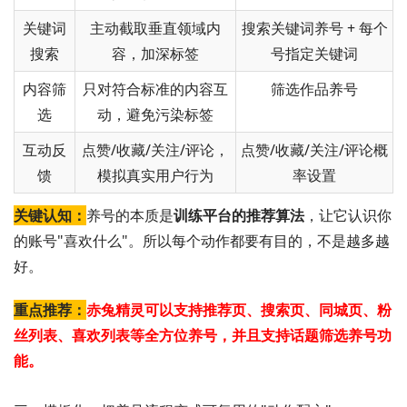
关键词
主动截取垂直领域内
搜索关键词养号 + 每个
搜索
容，加深标签
号指定关键词
内容筛
只对符合标准的内容互
筛选作品养号
选
动，避免污染标签
互动反
点赞/收藏/关注/评论，
点赞/收藏/关注/评论概
馈
模拟真实用户行为
率设置
关键认知：
养号的本质是
训练平台的推荐算法
，让它认识你
的账号"喜欢什么"。所以每个动作都要有目的，不是越多越
好。
重点推荐：
赤兔精灵可以支持推荐页、搜索页、同城页、粉
丝列表、喜欢列表等全方位养号，并且支持话题筛选养号功
能。