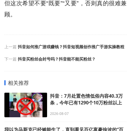
但这次希望不要“既要”“又要”，否则真的很难兼
顾。
上一篇
抖音如何推广游戏赚钱？抖音短视频创作推广手游实操教程
下一篇
抖音买粉丝会封号吗？抖音能不能买粉丝？
相关推荐
抖音：7月处置色情低俗内容40.3万
条，今年已有1290个10万粉丝以上
账号因低俗违规被处置，76人涉嫌违
2026-08-07
法犯罪被抓捕
我以为马斯克已经够能生了，直到看见百亿富豪徐波的“百