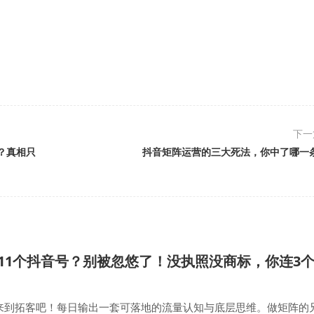
下
？真相只
抖音矩阵运营的三大死法，你中了哪一
11个抖音号？别被忽悠了！没执照没商标，你连3
来到拓客吧！每日输出一套可落地的流量认知与底层思维。做矩阵的