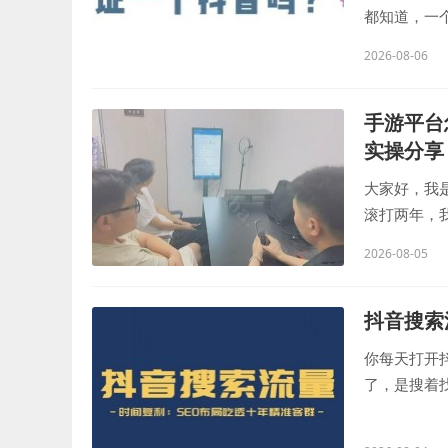
都知道，一
的？号做大了
2026-08-06
手游平台
实操分享
大家好，我
滚打两年，我
各种坑都踩过
2026-08-05
抖音搜索
你每天打开
了，是搜着找
X区靠谱装修"