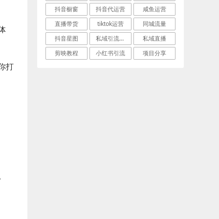
抖音橱窗
抖音代运营
咸鱼运营
直播带货
tiktok运营
同城流量
体
抖音星图
私域引流话术
私域直播
剪映教程
小红书引流
项目分享
你打
。