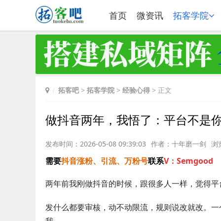
首页
微资讯
拓客学院
拓客吧
>
拓客学院
>
经验心得
> 正文
做抖音两年，我悟了：平台不是
发布时间：2026-05-08 09:39:03
作者：十年磨一剑
浏
需要
抖音涨粉、引流、万粉号
联系
V：Semgood
两年前我刚做抖音的时候，跟很多人一样，觉得平台
发什么都要审核，动不动限流，规则说改就改。一