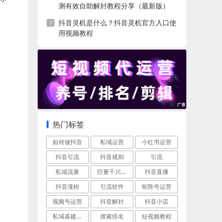
测有效自助解封教程分享（最新版）
抖音灵机是什么？抖音灵机官方入口使
用视频教程
热门标签
如何做抖音
私域运营
小红书运营
抖音引流
抖音规则
引流
私域流量
巨量千川推广运营
抖音直播
抖音涨粉
引流软件
矩阵号运营
视频号运营
抖音解封
抖音小店
私域基建技巧
搜索排名
短视频教程