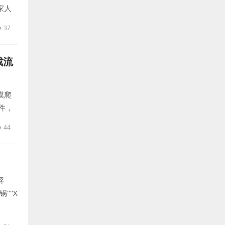
家人
37
截流
摸爬
件，
44
容
""X