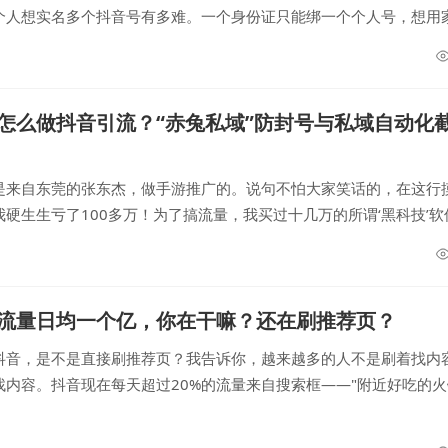
个人想实名多个抖音号有多难。一个身份证只能绑一个个人号，想用
人脸验证、直播开播都得找本人，麻烦得要死。...
怎么做抖音引流？“赤兔私域”防封号与私域自动化
是来自东莞的张东杰，做手游推广的。说句不怕大家笑话的，在这行
硬生生亏了100多万！为了搞流量，我买过十几万的所谓‘黑科技’软
，各种韭菜都被割过，妥妥的‘老韭菜’一枚。...
流量日均一个亿，你在干嘛？还在刷推荐页？
抖音，是不是直接刷推荐页？我告诉你，越来越多的人不是刷着找内
内容。抖音现在每天超过20%的流量来自搜索框——"附近好吃的火锅
"适合请长辈的餐厅&q...