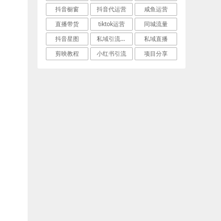
抖音橱窗
抖音代运营
咸鱼运营
直播带货
tiktok运营
同城流量
抖音星图
私域引流话术
私域直播
剪映教程
小红书引流
项目分享