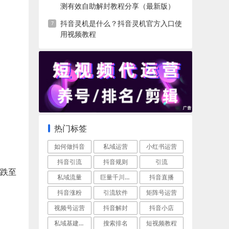
测有效自助解封教程分享（最新版）
抖音灵机是什么？抖音灵机官方入口使
用视频教程
热门标签
如何做抖音
私域运营
小红书运营
抖音引流
抖音规则
引流
暴跌至
私域流量
巨量千川推广运营
抖音直播
抖音涨粉
引流软件
矩阵号运营
视频号运营
抖音解封
抖音小店
私域基建技巧
搜索排名
短视频教程