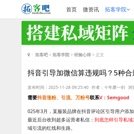
首页
微资讯
拓客学院
拓客吧
>
拓客学院
>
经验心得
> 正文
抖音引导加微信算违规吗？5种合
发布时间：2025-11-28 09:25:40
作者：十年磨一剑
浏
需要
抖音涨粉、引流、万粉号
联系
V：Semgood
025年3月，某服装品牌在抖音评论区引导用户添
最近后台收到超多运营者私信：
到底怎样引导私域
域引流的红线和生路。