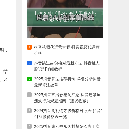
抖音客服电话24小时人工服务热
线（教大家怎么转人工）
抖音视频代运营方案 抖音视频代运营
导用
价格
抖音跳过身份核对最新方法 抖音跳人
脸识别详细教程
，结
2025抖音算法推荐机制 详细分析抖音
，比
最新算法变革
2025抖音直播敏感词汇总 抖音违禁词
违规行为规避指南（建议收藏）
2024抖音刷礼物等级价格对照表 抖音1
到75级价格表一览
2025抖音账号被永久封禁怎么办？实